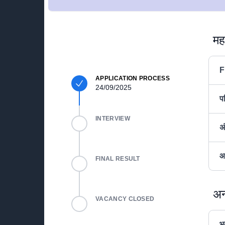
महत
F
APPLICATION PROCESS
24/09/2025
प
INTERVIEW
अ
आ
FINAL RESULT
अन
VACANCY CLOSED
भर