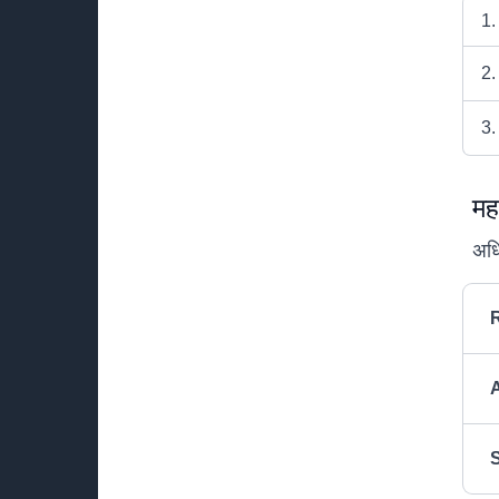
1.
2.
3.
मह
अधि
S