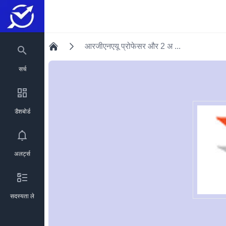
आरजीएनएयू प्रोफेसर और 2 अ ...
होम
सर्च
डैशबोर्ड
अलर्ट्स
सदस्यता ले