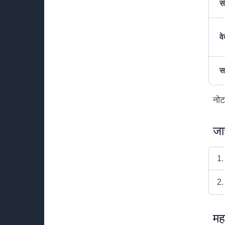
स
व
सा
नोट
जा
1.
2.
मह