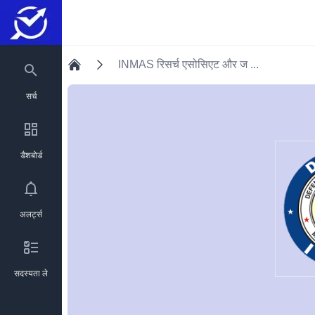
INMAS रिसर्च एसोसिएट और ज ...
होम
सर्च
डैशबोर्ड
अलर्ट्स
सदस्यता ले