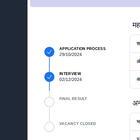
महत
स
APPLICATION PROCESS
29/10/2024
अ
INTERVIEW
आ
02/12/2024
FINAL RESULT
अन
भर
VACANCY CLOSED
S