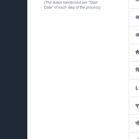
(The dates mentioned are “Start
Date” of each step of the process)
आ
आ
शै
रि
L
प्
प