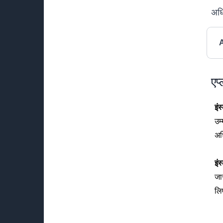
अधि
एप
इं
उम
अध
इं
जा
लि