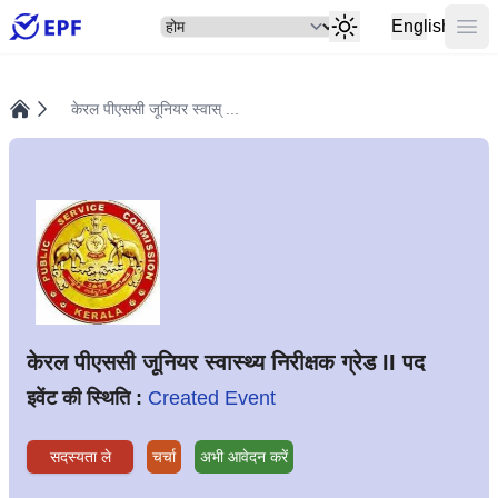
सेलेक्ट
मुख्य
English
केरल पीएससी जूनियर स्वास् ...
होम
केरल पीएससी जूनियर स्वास्थ्य निरीक्षक ग्रेड II पद
इवेंट की स्थिति :
Created Event
सदस्यता ले
चर्चा
अभी आवेदन करें